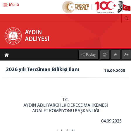
Menü
AYDIN ADLİYESİ
AYDIN
ADLİYESİ
C.BAŞSAVCILIĞI
A-
A+
Paylaş
CUMHURİYET BAŞSAVCILIĞI
SAVCILIK BİRİMLERİMİZ
2026 yılı Tercüman Bilikişi İlanı
16.09.2025
ADALET KOMİSYONU
ADALET KOMİSYONU BAŞKANLIĞI
MAHKEMELER
T.C.
AYDIN ADLI YARGI İLK DERECE MAHKEMESİ
ADLİYEMİZ
ADALET KOMİSYONU BAŞKANLIĞI
AYDIN ADLİYESİ
04.09.2025
FAALİYET RAPORLARI