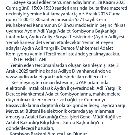
Listeye kabul edilen tercüman adaylarının, 28 Kasım 2025
Cuma günü, 15:00-15:30 saatleri arasında, bu tarihte mazereti
nedeniyle yemine katılamayanlar için 5 Aralık 2025 Cuma
günü 15:00-15:30 saatleri arasında 5271 sayılı Ceza
Muhakemesi Kanununun 64 üncü maddesinin beşinci fıkrası
uyarınca Aydın Adli Yargı Adalet Komisyonu Başkanlığı
tarafından, Aydın Adliye Sosyal Tesislerinde (Aydın Adliyesi
Yemekhanesinde) yemin ettirilecektir. Yemin etmeyen
adaylar Aydın Adli Yargı İlk Derece Mahkemesi Adalet
Komisyonu yeminli Tercüman listesinde yer almayacaktır.
LİSTELERİN İLANI
Yemin eden tercümanlardan oluşan kesinleşmiş liste, 31
Aralık 2025 tarihine kadar Adliye Divanhanesinde ve
www.aydin.adalet.gov.tr adresinde ilan edilecektir.
Kesinleşmiş tercüman listesinin, UYAP ortamında
elektronik imzalı olarak Aydın İl çevresindeki Adlî Yargı İlk
Derece Mahkemesi Adalet Komisyonlarına, mahkemelere
duyurulmak üzere merkez ve bağlı ilçe Cumhuriyet
Başsavcılıklarına dağıtımlı olarak gönderileceği, ayrıca Yargı
Mevzuatı Bülteni ile elektronik ortamda yayımlanması
amacıyla Adalet Bakanlığı Ceza İşleri Genel Müdürlüğü ve
Adalet Bakanlığı Bilgi İşlem Dairesi Başkanlığı'na
gönderileceği hususları,
Komisyon Başkanlığımızca İlan Olunur.