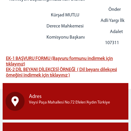
Önder
Kürşad MUTLU
Adli Yargı İlk
Derece Mahkemesi
Adalet
Komisyonu Başkanı
107311
EK-1 BAŞVURU FORMU (Başvuru formunu indirmek için
tıklayınız)
EK-2 DİL BEYANI DİLEKÇESİ ÖRNEĞİ ( Dil beyanı dilekçesi
örneğini indirmek için tıklayınız )
Adres
Veysi Paşa Mahallesi No:72 Efeler/Aydın Türkiye