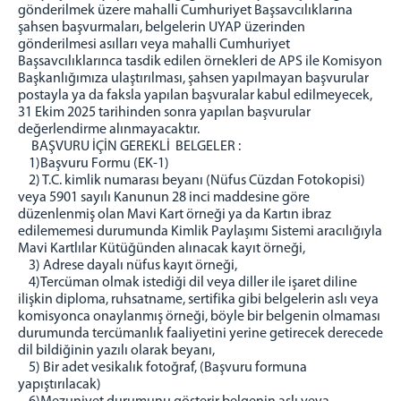
gönderilmek üzere mahalli Cumhuriyet Başsavcılıklarına
şahsen başvurmaları, belgelerin UYAP üzerinden
gönderilmesi asılları veya mahalli Cumhuriyet
Başsavcılıklarınca tasdik edilen örnekleri de APS ile Komisyon
Başkanlığımıza ulaştırılması, şahsen yapılmayan başvurular
postayla ya da faksla yapılan başvuralar kabul edilmeyecek,
31 Ekim 2025 tarihinden sonra yapılan başvurular
değerlendirme alınmayacaktır.
BAŞVURU İÇİN GEREKLİ BELGELER :
1)Başvuru Formu (EK-1)
2) T.C. kimlik numarası beyanı (Nüfus Cüzdan Fotokopisi)
veya 5901 sayılı Kanunun 28 inci maddesine göre
düzenlenmiş olan Mavi Kart örneği ya da Kartın ibraz
edilememesi durumunda Kimlik Paylaşımı Sistemi aracılığıyla
Mavi Kartlılar Kütüğünden alınacak kayıt örneği,
3) Adrese dayalı nüfus kayıt örneği,
4)Tercüman olmak istediği dil veya diller ile işaret diline
ilişkin diploma, ruhsatname, sertifika gibi belgelerin aslı veya
komisyonca onaylanmış örneği, böyle bir belgenin olmaması
durumunda tercümanlık faaliyetini yerine getirecek derecede
dil bildiğinin yazılı olarak beyanı,
5) Bir adet vesikalık fotoğraf, (Başvuru formuna
yapıştırılacak)