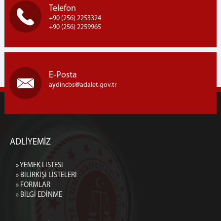
Telefon
+90 (256) 2253324
+90 (256) 2259965
E-Posta
aydincbs
adalet.gov.tr
ADLİYEMİZ
» YEMEK LİSTESİ
» BİLİRKİŞİ LİSTELERİ
» FORMLAR
» BİLGİ EDİNME