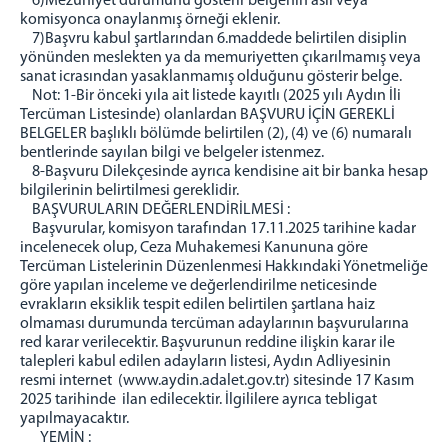
6)Mezuniyet durumunu gösterir belgenin aslı veya
komisyonca onaylanmış örneği eklenir.
7)Başvru kabul şartlarından 6.maddede belirtilen disiplin
yönünden meslekten ya da memuriyetten çıkarılmamış veya
sanat icrasından yasaklanmamış olduğunu gösterir belge.
Not: 1-Bir önceki yıla ait listede kayıtlı (2025 yılı Aydın İli
Tercüman Listesinde) olanlardan BAŞVURU İÇİN GEREKLİ
BELGELER başlıklı bölümde belirtilen (2), (4) ve (6) numaralı
bentlerinde sayılan bilgi ve belgeler istenmez.
8-Başvuru Dilekçesinde ayrıca kendisine ait bir banka hesap
bilgilerinin belirtilmesi gereklidir.
BAŞVURULARIN DEĞERLENDİRİLMESİ :
Başvurular, komisyon tarafından 17.11.2025 tarihine kadar
incelenecek olup, Ceza Muhakemesi Kanununa göre
Tercüman Listelerinin Düzenlenmesi Hakkındaki Yönetmeliğe
göre yapılan inceleme ve değerlendirilme neticesinde
evrakların eksiklik tespit edilen belirtilen şartlana haiz
olmaması durumunda tercüman adaylarının başvurularına
red karar verilecektir. Başvurunun reddine ilişkin karar ile
talepleri kabul edilen adayların listesi, Aydın Adliyesinin
resmi internet (www.aydin.adalet.gov.tr) sitesinde 17 Kasım
2025 tarihinde ilan edilecektir. İlgililere ayrıca tebligat
yapılmayacaktır.
YEMİN :