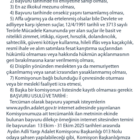
2) Başvuru tarihinde fiil ehliyetine sahip olması,
3) En az ilkokul mezunu olması,
4) Başvuru tarihinde onsekiz yaşını tamamlamış olması,
5) Affa uğramış ya da ertelenmiş olsalar bile Devlete ve
adliyeye karşı işlenen suçlar, 12/4/1991 tarihli ve 3713 sayılı
Terörle Mücadele Kanununda yer alan suçlar ile basit ve
nitelikli zimmet, irtikâp, rüşvet, hırsızlık, dolandırıcılık,
sahtecilik, güveni kötüye kullanma, hileli iflâs veya kaçakçılık,
resmî ihale ve alım satımlara fesat karıştırma suçlarından
hükümlü olmaması veya hakkında hükmün açıklanmasının
geri bırakılmasına karar verilmemiş olması,
6) Disiplin yönünden meslekten ya da memuriyetten
çıkarılmamış veya sanat icrasından yasaklanmamış olması,
7) Komisyonun bağlı bulunduğu il çevresinde oturması
veya bir meslekî faaliyeti icra etmesi,
8) Başka bir komisyonun listesinde kayıtlı olmaması gerekir.
BAŞVURU USULÜ VE TARİHİ :
Tercüman olarak başvuru yapmak isteyenlerin
www.aydin.adalet.gov.tr internet adresinde yayınlanan
Komisyonumuza ait tercümanlık ilan metninin ekinde
bulunan başvuru dilekçe örneğinin internet sitesinden temini
ile başvuruları 13 Ekim - 31 Ekim 2025 tarihleri arasında
Aydın Adli Yargı Adalet Komisyonu Başkanlığı 013 Nolu
odaya şahsen yapılabileceği gibi, Komisyon Başkanlığımıza