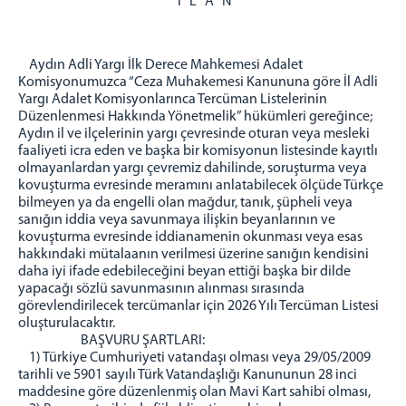
İCRA MÜDÜRLÜĞÜ
İ L A N
ADM MÜDÜRLÜĞÜ
BİLGİ İŞLEM MÜDÜRLÜĞÜ
Aydın Adli Yargı İlk Derece Mahkemesi Adalet
İDARİ İŞLER MÜDÜRLÜĞÜ
Komisyonumuzca “Ceza Muhakemesi Kanununa göre İl Adli
Yargı Adalet Komisyonlarınca Tercüman Listelerinin
MEDYA İLETİŞİM BÜROSU
Düzenlenmesi Hakkında Yönetmelik” hükümleri gereğince;
DENETİMLİ SERBESTLİK MÜDÜRLÜĞÜ
Aydın il ve ilçelerinin yargı çevresinde oturan veya mesleki
faaliyeti icra eden ve başka bir komisyonun listesinde kayıtlı
ADLİ SİCİL ŞEFLİĞİ
olmayanlardan yargı çevremiz dahilinde, soruşturma veya
ARABULUCULUK BÜROSU
kovuşturma evresinde meramını anlatabilecek ölçüde Türkçe
bilmeyen ya da engelli olan mağdur, tanık, şüpheli veya
SEÇİM KURULLARI
sanığın iddia veya savunmaya ilişkin beyanlarının ve
YEMEK LİSTESİ
kovuşturma evresinde iddianamenin okunması veya esas
hakkındaki mütalaanın verilmesi üzerine sanığın kendisini
MÜLHAKAT
daha iyi ifade edebileceğini beyan ettiği başka bir dilde
yapacağı sözlü savunmasının alınması sırasında
GERMENCİK ADLİYESİ
görevlendirilecek tercümanlar için 2026 Yılı Tercüman Listesi
ÇİNE ADLİYESİ
oluşturulacaktır.
BAŞVURU ŞARTLARI:
İLETİŞİM
1) Türkiye Cumhuriyeti vatandaşı olması veya 29/05/2009
tarihli ve 5901 sayılı Türk Vatandaşlığı Kanununun 28 inci
maddesine göre düzenlenmiş olan Mavi Kart sahibi olması,