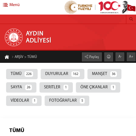
Menü
AYDIN ADLİYESİ
AYDIN
ADLİYESİ
C.BAŞSAVCILIĞI
A-
A+
ARŞİV > TÜMÜ
Paylaş
CUMHURİYET BAŞSAVCILIĞI
SAVCILIK BİRİMLERİMİZ
TÜMÜ
DUYURULAR
MANŞET
226
162
36
ADALET KOMİSYONU
SAYFA
SERITLER
ÖNE ÇIKANLAR
26
1
1
ADALET KOMİSYONU BAŞKANLIĞI
MAHKEMELER
VİDEOLAR
FOTOĞRAFLAR
1
5
ADLİYEMİZ
AYDIN ADLİYESİ
FAALİYET RAPORLARI
TÜMÜ