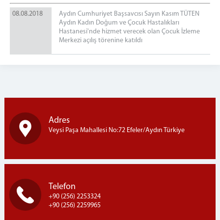
İCRA MÜDÜRLÜĞÜ
08.08.2018
Aydın Cumhuriyet Başsavcısı Sayın Kasım TÜTEN
ADM MÜDÜRLÜĞÜ
Aydın Kadın Doğum ve Çocuk Hastalıkları
BİLGİ İŞLEM MÜDÜRLÜĞÜ
Hastanesi'nde hizmet verecek olan Çocuk İzleme
Merkezi açılış törenine katıldı
İDARİ İŞLER MÜDÜRLÜĞÜ
MEDYA İLETİŞİM BÜROSU
DENETİMLİ SERBESTLİK MÜDÜRLÜĞÜ
ADLİ SİCİL ŞEFLİĞİ
ARABULUCULUK BÜROSU
SEÇİM KURULLARI
Adres
YEMEK LİSTESİ
Veysi Paşa Mahallesi No:72 Efeler/Aydın Türkiye
MÜLHAKAT
GERMENCİK ADLİYESİ
ÇİNE ADLİYESİ
Telefon
İLETİŞİM
+90 (256) 2253324
+90 (256) 2259965