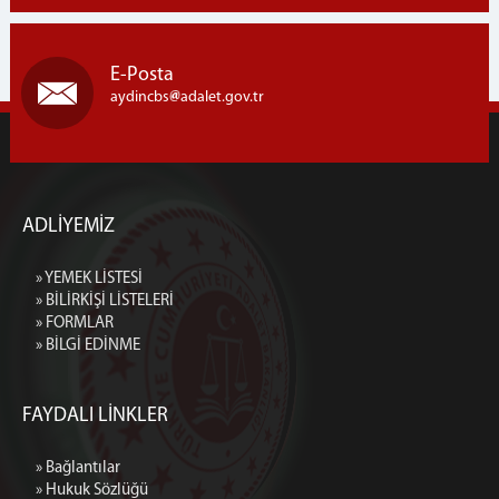
E-Posta
aydincbs
adalet.gov.tr
ADLİYEMİZ
» YEMEK LİSTESİ
» BİLİRKİŞİ LİSTELERİ
» FORMLAR
» BİLGİ EDİNME
FAYDALI LİNKLER
» Bağlantılar
» Hukuk Sözlüğü