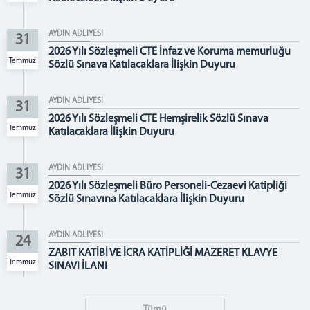
İCRA MÜDÜRLÜĞÜ
ADM MÜDÜRLÜĞÜ
AYDIN ADLİYESİ
31
BİLGİ İŞLEM MÜDÜRLÜĞÜ
2026 Yılı Sözleşmeli CTE İnfaz ve Koruma memurluğu
İDARİ İŞLER MÜDÜRLÜĞÜ
Temmuz
Sözlü Sınava Katılacaklara İlişkin Duyuru
MEDYA İLETİŞİM BÜROSU
DENETİMLİ SERBESTLİK MÜDÜRLÜĞÜ
AYDIN ADLİYESİ
31
ADLİ SİCİL ŞEFLİĞİ
2026 Yılı Sözleşmeli CTE Hemşirelik Sözlü Sınava
Temmuz
Katılacaklara İlişkin Duyuru
ARABULUCULUK BÜROSU
SEÇİM KURULLARI
AYDIN ADLİYESİ
31
YEMEK LİSTESİ
2026 Yılı Sözleşmeli Büro Personeli-Cezaevi Katipliği
Temmuz
MÜLHAKAT
Sözlü Sınavına Katılacaklara İlişkin Duyuru
GERMENCİK ADLİYESİ
AYDIN ADLİYESİ
24
ÇİNE ADLİYESİ
ZABIT KATİBİ VE İCRA KATİPLİĞİ MAZERET KLAVYE
İLETİŞİM
Temmuz
SINAVI İLANI
Tümü