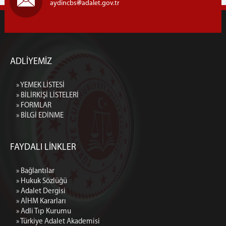
aydincbs
adalet.gov.tr
ADLİYEMİZ
» YEMEK LİSTESİ
» BİLİRKİŞİ LİSTELERİ
» FORMLAR
» BİLGİ EDİNME
FAYDALI LİNKLER
» Bağlantılar
» Hukuk Sözlüğü
» Adalet Dergisi
» AİHM Kararları
» Adli Tıp Kurumu
» Türkiye Adalet Akademisi