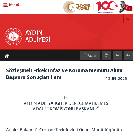
Menü
AYDIN ADLİYESİ
AYDIN
ADLİYESİ
C.BAŞSAVCILIĞI
A-
A+
Paylaş
CUMHURİYET BAŞSAVCILIĞI
SAVCILIK BİRİMLERİMİZ
Sözleşmeli Erkek İnfaz ve Koruma Memuru Alımı
ADALET KOMİSYONU
Başvuru Sonuçları İlanı
12.09.2025
ADALET KOMİSYONU BAŞKANLIĞI
MAHKEMELER
T.C.
AYDIN ADLÎ YARGI İLK DERECE MAHKEMESİ
ADLİYEMİZ
ADALET KOMİSYONU BAŞKANLIĞI
AYDIN ADLİYESİ
FAALİYET RAPORLARI
Adalet Bakanlığı Ceza ve Tevkifevleri Genel Müdürlüğünün