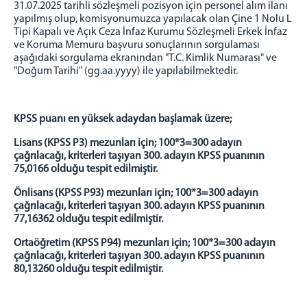
İCRA MÜDÜRLÜĞÜ
31.07.2025 tarihli sözleşmeli pozisyon için personel alım ilanı
yapılmış olup, komisyonumuzca yapılacak olan Çine 1 Nolu L
ADM MÜDÜRLÜĞÜ
Tipi Kapalı ve Açık Ceza İnfaz Kurumu Sözleşmeli Erkek İnfaz
BİLGİ İŞLEM MÜDÜRLÜĞÜ
ve Koruma Memuru başvuru sonuçlarının sorgulaması
aşağıdaki sorgulama ekranından "T.C. Kimlik Numarası" ve
İDARİ İŞLER MÜDÜRLÜĞÜ
"Doğum Tarihi" (gg.aa.yyyy) ile yapılabilmektedir.
MEDYA İLETİŞİM BÜROSU
DENETİMLİ SERBESTLİK MÜDÜRLÜĞÜ
ADLİ SİCİL ŞEFLİĞİ
KPSS puanı en yüksek adaydan başlamak üzere;
ARABULUCULUK BÜROSU
Lisans (KPSS P3) mezunları için; 100*3=300 adayın
SEÇİM KURULLARI
çağrılacağı, kriterleri taşıyan 300. adayın KPSS puanının
75,0166 olduğu tespit edilmiştir.
YEMEK LİSTESİ
Önlisans (KPSS P93) mezunları için; 100*3=300 adayın
MÜLHAKAT
çağrılacağı, kriterleri taşıyan 300. adayın KPSS puanının
GERMENCİK ADLİYESİ
77,16362 olduğu tespit edilmiştir.
ÇİNE ADLİYESİ
Ortaöğretim (KPSS P94) mezunları için; 100*3=300 adayın
çağrılacağı, kriterleri taşıyan 300. adayın KPSS puanının
İLETİŞİM
80,13260 olduğu tespit edilmiştir.